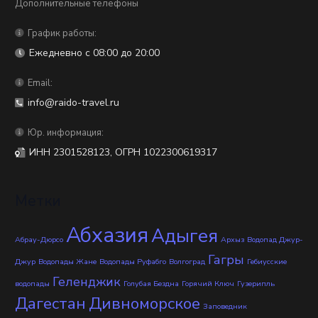
Дополнительные телефоны
График работы:
Ежедневно с 08:00 до 20:00
Email:
info@raido-travel.ru
Юр. информация:
ИНН 2301528123, ОГРН 1022300619317
Метки
Абхазия
Адыгея
Абрау-Дюрсо
Архыз
Водопад Джур-
Гагры
Джур
Водопады Жане
Водопады Руфабго
Волгоград
Гебиусские
Геленджик
водопады
Голубая Бездна
Горячий Ключ
Гузерипль
Дагестан
Дивноморское
Заповедник