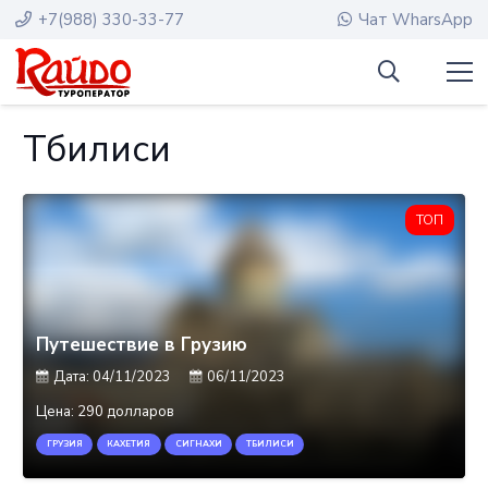
+7(988) 330-33-77
Чат WharsApp
Тбилиси
ТОП
Путешествие в Грузию
Дата:
04/11/2023
06/11/2023
Цена:
290 долларов
ГРУЗИЯ
КАХЕТИЯ
СИГНАХИ
ТБИЛИСИ