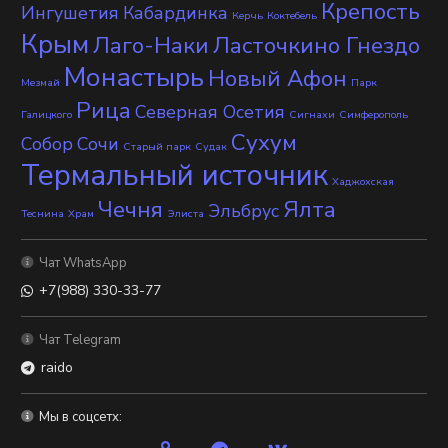
Крепость
Ингушетия
Кабардинка
Керчь
Коктебель
Крым
Лаго-Наки
Ласточкино Гнездо
Монастырь
Новый Афон
Мезмай
Парк
Рица
Северная Осетия
Галицкого
Сигнахи
Симферополь
Сухум
Собор
Сочи
Старый парк
Судак
Термальный источник
Хаджохская
Чечня
Ялта
Эльбрус
Теснина
Храм
Элиста
Чат WhatsApp
+7(988) 330-33-77
Чат Telegram
raido
Мы в соцсетх: