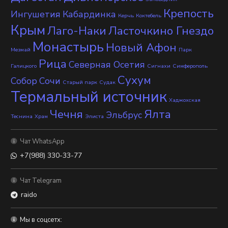
Крепость
Ингушетия
Кабардинка
Керчь
Коктебель
Крым
Лаго-Наки
Ласточкино Гнездо
Монастырь
Новый Афон
Мезмай
Парк
Рица
Северная Осетия
Галицкого
Сигнахи
Симферополь
Сухум
Собор
Сочи
Старый парк
Судак
Термальный источник
Хаджохская
Чечня
Ялта
Эльбрус
Теснина
Храм
Элиста
Чат WhatsApp
+7(988) 330-33-77
Чат Telegram
raido
Мы в соцсетх: