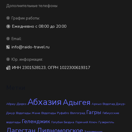
Дополнительные телефоны
График работы:
Ежедневно с 08:00 до 20:00
Email:
info@raido-travel.ru
Юр. информация:
ИНН 2301528123, ОГРН 1022300619317
Метки
Абхазия
Адыгея
Абрау-Дюрсо
Архыз
Водопад Джур-
Гагры
Джур
Водопады Жане
Водопады Руфабго
Волгоград
Гебиусские
Геленджик
водопады
Голубая Бездна
Горячий Ключ
Гузерипль
Дагестан
Дивноморское
Заповедник