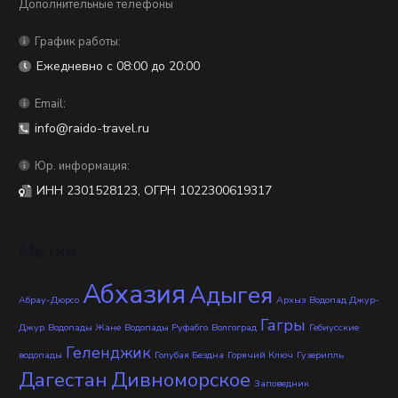
Дополнительные телефоны
График работы:
Ежедневно с 08:00 до 20:00
Email:
info@raido-travel.ru
Юр. информация:
ИНН 2301528123, ОГРН 1022300619317
Метки
Абхазия
Адыгея
Абрау-Дюрсо
Архыз
Водопад Джур-
Гагры
Джур
Водопады Жане
Водопады Руфабго
Волгоград
Гебиусские
Геленджик
водопады
Голубая Бездна
Горячий Ключ
Гузерипль
Дагестан
Дивноморское
Заповедник