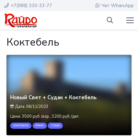
+7(988) 330-33-77
Чат WharsApp
Коктебель
Новый Свет + Судак + Коктебель
Дата:
06/11/2023
Цена:
3500 руб./взр., 3200 руб./дет.
КОКТЕБЕЛЬ
КРЫМ
СУДАК