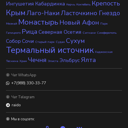
Крепость
Ингушетия
Кабардинка
Керчь
Коктебель
Крым
Лаго-Наки
Ласточкино Гнездо
Монастырь
Новый Афон
Мезмай
Парк
Рица
Северная Осетия
Галицкого
Сигнахи
Симферополь
Сухум
Собор
Сочи
Старый парк
Судак
Термальный источник
Хаджохская
Чечня
Ялта
Эльбрус
Теснина
Храм
Элиста
Чат WhatsApp
+7(988) 330-33-77
Чат Telegram
raido
Мы в соцсетх: