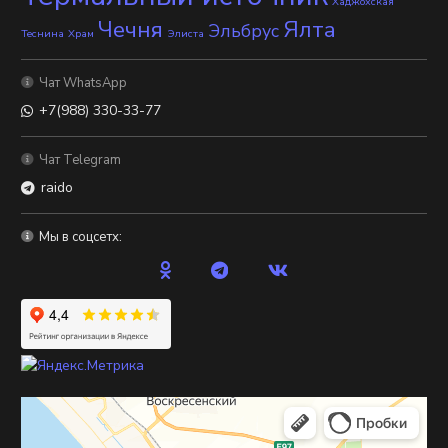
Хаджохская
Чечня
Ялта
Эльбрус
Теснина
Храм
Элиста
Чат WhatsApp
+7(988) 330-33-77
Чат Telegram
raido
Мы в соцсетх: