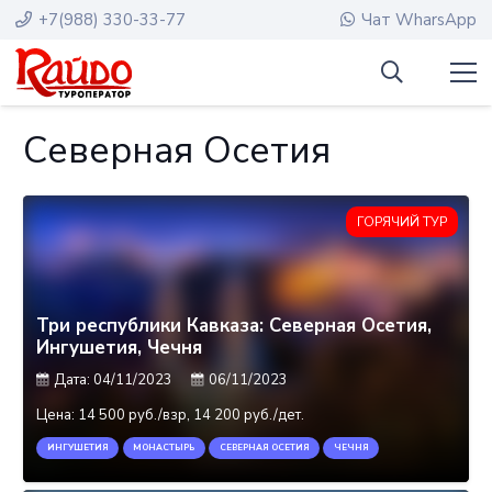
+7(988) 330-33-77
Чат WharsApp
Северная Осетия
ГОРЯЧИЙ ТУР
Три республики Кавказа: Северная Осетия,
Ингушетия, Чечня
Дата:
04/11/2023
06/11/2023
Цена:
14 500 руб./взр, 14 200 руб./дет.
ИНГУШЕТИЯ
МОНАСТЫРЬ
СЕВЕРНАЯ ОСЕТИЯ
ЧЕЧНЯ