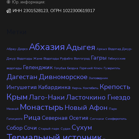
Юр. информация:
ИНН 2301528123, ОГРН 1022300619317
Метки
Абхазия
Адыгея
Абрау-Дюрсо
Архыз
Водопад Джур-
Гагры
Джур
Водопады Жане
Водопады Руфабго
Волгоград
Гебиусские
Геленджик
водопады
Голубая Бездна
Горячий Ключ
Гузерипль
Дагестан
Дивноморское
Заповедник
Крепость
Ингушетия
Кабардинка
Керчь
Коктебель
Крым
Лаго-Наки
Ласточкино Гнездо
Монастырь
Новый Афон
Мезмай
Парк
Рица
Северная Осетия
Галицкого
Сигнахи
Симферополь
Сухум
Собор
Сочи
Старый парк
Судак
Термальный источник