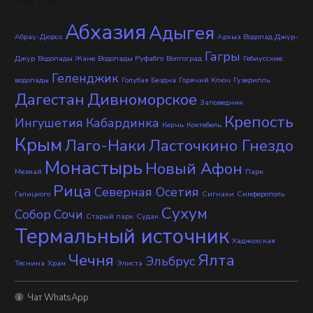
Абхазия
Адыгея
Абрау-Дюрсо
Архыз
Водопад Джур-
Гагры
Джур
Водопады Жане
Водопады Руфабго
Волгоград
Гебиусские
Геленджик
водопады
Голубая Бездна
Горячий Ключ
Гузерипль
Дагестан
Дивноморское
Заповедник
Крепость
Ингушетия
Кабардинка
Керчь
Коктебель
Крым
Лаго-Наки
Ласточкино Гнездо
Монастырь
Новый Афон
Мезмай
Парк
Рица
Северная Осетия
Галицкого
Сигнахи
Симферополь
Сухум
Собор
Сочи
Старый парк
Судак
Термальный источник
Хаджохская
Чечня
Ялта
Эльбрус
Теснина
Храм
Элиста
Чат WhatsApp